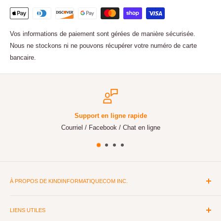
Vos informations de paiement sont gérées de manière sécurisée.
Nous ne stockons ni ne pouvons récupérer votre numéro de carte
bancaire.
Support en ligne rapide
Courriel / Facebook / Chat en ligne
À PROPOS DE KINDINFORMATIQUECOM INC.
Depuis plus de 15 ans, nous sommes spécialisés dans le matériel
informatique et la réparation d'ordinateurs. Montage d'ordinateurs
LIENS UTILES