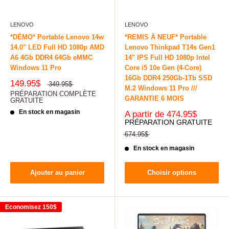
LENOVO
LENOVO
*DÉMO* Portable Lenovo 14w
*REMIS À NEUF* Portable
14.0" LED Full HD 1080p AMD
Lenovo Thinkpad T14s Gen1
A6 4Gb DDR4 64Gb eMMC
14" IPS Full HD 1080p Intel
Windows 11 Pro
Core i5 10e Gen (4-Core)
16Gb DDR4 250Gb-1Tb SSD
149.95$
349.95$
M.2 Windows 11 Pro ///
PRÉPARATION COMPLÈTE
GARANTIE 6 MOIS
GRATUITE
En stock en magasin
A partir de
474.95$
PRÉPARATION GRATUITE
674.95$
En stock en magasin
Ajouter au panier
Choisir options
Economisez
150$