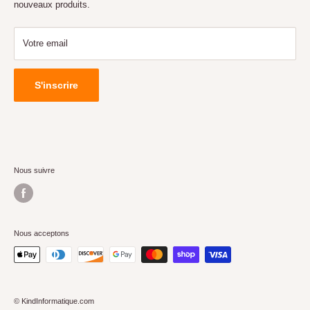
nouveaux produits.
livraison.
GARANTIE
Votre email
S'inscrire
Nous suivre
Nous acceptons
© KindInformatique.com