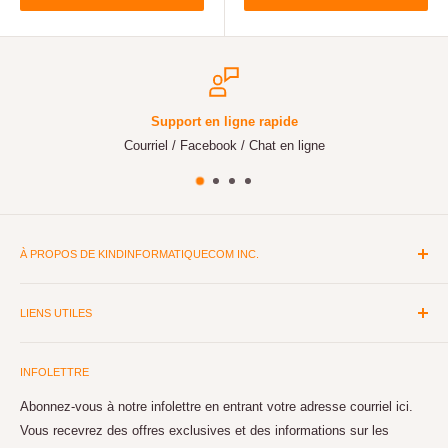
Support en ligne rapide
Courriel / Facebook / Chat en ligne
À PROPOS DE KINDINFORMATIQUECOM INC.
Depuis plus de 15 ans, nous sommes spécialisés dans le matériel
informatique et la réparation d'ordinateurs. Montage d'ordinateurs
LIENS UTILES
sur mesure pour le travail ou le gaming selon les besoins. Peu
RABAIS POSTAUX
importe votre budget, nous avons l'ordinateur pour vous.
INFOLETTRE
NOS SERVICES
Réparation de toutes les marques directement en magasin avec un
NOUS JOINDRE
Abonnez-vous à notre infolettre en entrant votre adresse courriel ici.
service rapide et à bas prix. Grand choix de pièces et
Vous recevrez des offres exclusives et des informations sur les
SERVICE À LA CLIENTÈLE
d'accessoires en ligne et en magasin avec la possibilité de