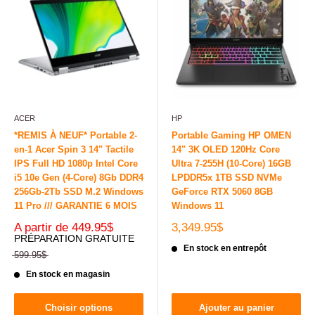
ACER
HP
*REMIS À NEUF* Portable 2-
Portable Gaming HP OMEN
en-1 Acer Spin 3 14" Tactile
14" 3K OLED 120Hz Core
IPS Full HD 1080p Intel Core
Ultra 7-255H (10-Core) 16GB
i5 10e Gen (4-Core) 8Gb DDR4
LPDDR5x 1TB SSD NVMe
256Gb-2Tb SSD M.2 Windows
GeForce RTX 5060 8GB
11 Pro /// GARANTIE 6 MOIS
Windows 11
A partir de
449.95$
3,349.95$
PRÉPARATION GRATUITE
En stock en entrepôt
599.95$
En stock en magasin
Choisir options
Ajouter au panier