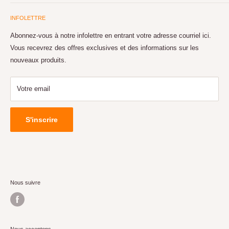
RABAIS POSTAUX
importe votre budget, nous avons l'ordinateur pour vous.
INFOLETTRE
NOS SERVICES
Réparation de toutes les marques directement en magasin avec un
NOUS JOINDRE
Abonnez-vous à notre infolettre en entrant votre adresse courriel ici.
service rapide et à bas prix. Grand choix de pièces et
Vous recevrez des offres exclusives et des informations sur les
SERVICE À LA CLIENTÈLE
d'accessoires en ligne et en magasin avec la possibilité de
nouveaux produits.
livraison.
GARANTIE
Votre email
S'inscrire
Nous suivre
Nous acceptons