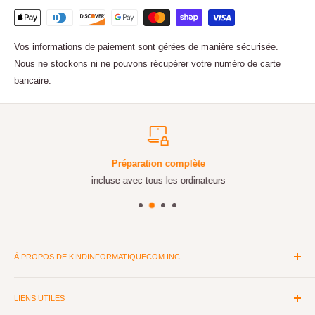
Vos informations de paiement sont gérées de manière sécurisée.
Nous ne stockons ni ne pouvons récupérer votre numéro de carte
bancaire.
Préparation complète
incluse avec tous les ordinateurs
À PROPOS DE KINDINFORMATIQUECOM INC.
Depuis plus de 15 ans, nous sommes spécialisés dans le matériel
informatique et la réparation d'ordinateurs. Montage d'ordinateurs
LIENS UTILES
sur mesure pour le travail ou le gaming selon les besoins. Peu