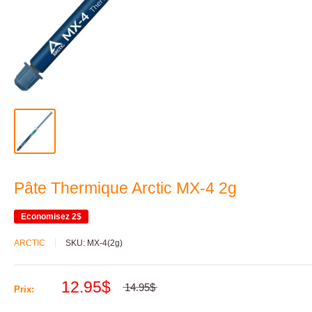
Pâte Thermique Arctic MX-4 2g
Economisez
2$
ARCTIC
SKU:
MX-4(2g)
12.95$
14.95$
Prix: