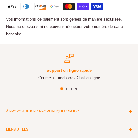
Vos informations de paiement sont gérées de manière sécurisée.
Nous ne stockons ni ne pouvons récupérer votre numéro de carte
bancaire.
 en ligne rapide
Prépa
acebook / Chat en ligne
incluse ave
À PROPOS DE KINDINFORMATIQUECOM INC.
Depuis plus de 15 ans, nous sommes spécialisés dans le matériel
informatique et la réparation d'ordinateurs. Montage d'ordinateurs
LIENS UTILES
sur mesure pour le travail ou le gaming selon les besoins. Peu