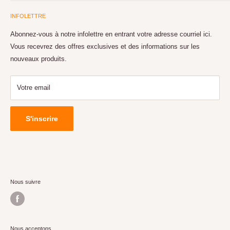
RABAIS POSTAUX
importe votre budget, nous avons l'ordinateur pour vous.
INFOLETTRE
NOS SERVICES
Réparation de toutes les marques directement en magasin avec un
NOUS JOINDRE
Abonnez-vous à notre infolettre en entrant votre adresse courriel ici.
service rapide et à bas prix. Grand choix de pièces et
Vous recevrez des offres exclusives et des informations sur les
SERVICE À LA CLIENTÈLE
d'accessoires en ligne et en magasin avec la possibilité de
nouveaux produits.
livraison.
GARANTIE
Votre email
S'inscrire
Nous suivre
Nous acceptons