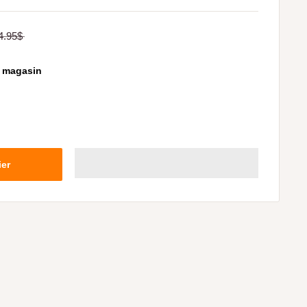
4.95$
n magasin
ier