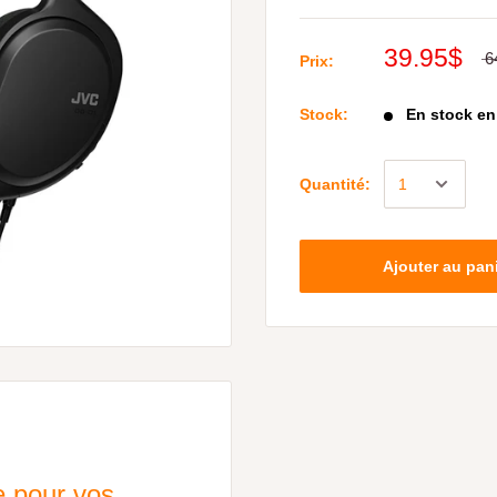
39.95$
6
Prix:
Stock:
En stock e
Quantité:
Ajouter au pan
le pour vos