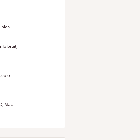
uples
le bruit)
coute
PC, Mac