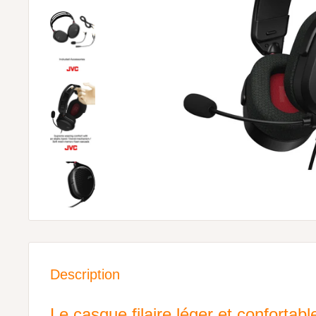
Description
Le casque filaire léger et confortab