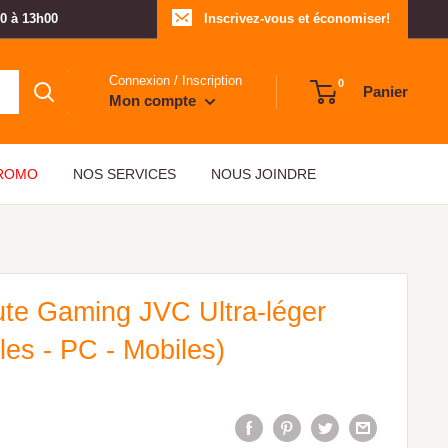
00 à 13h00
Inscrivez-vous et économiser!
Connexion / Inscription
0
Panier
Mon compte
PROMO
NOS SERVICES
NOUS JOINDRE
te Gaming JVC Ultra-léger
es - PC - Mobiles)