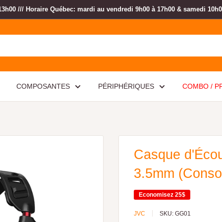
13h00 /// Horaire Québec: mardi au vendredi 9h00 à 17h00 & samedi 10h
COMPOSANTES
PÉRIPHÉRIQUES
COMBO / 
Casque d'Écou
3.5mm (Consol
Economisez
25$
JVC
SKU:
GG01