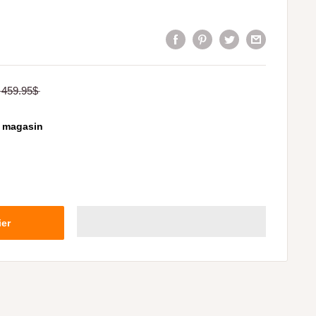
459.95$
n magasin
ier