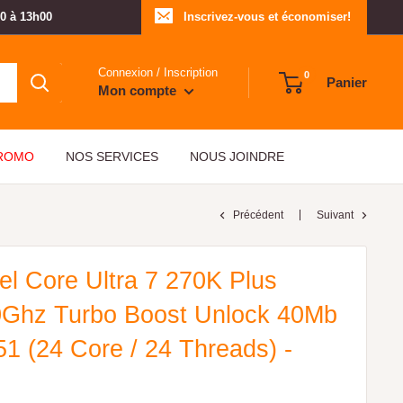
00 à 13h00
Inscrivez-vous et économiser!
Connexion / Inscription
0
Panier
Mon compte
PROMO
NOS SERVICES
NOUS JOINDRE
Précédent
Suivant
el Core Ultra 7 270K Plus
0Ghz Turbo Boost Unlock 40Mb
 (24 Core / 24 Threads) -