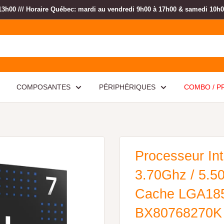
13h00 /// Horaire Québec: mardi au vendredi 9h00 à 17h00 & samedi 10h
COMPOSANTES
PÉRIPHÉRIQUES
COMBO / 
Processeur Int
3.70Ghz / 5.5
Cache LGA1851
BX80768270K