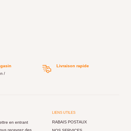
agasin
Livraison rapide
n /
LIENS UTILES
RABAIS POSTAUX
ettre en entrant
 Vous recevrez des
NOS SERVICES